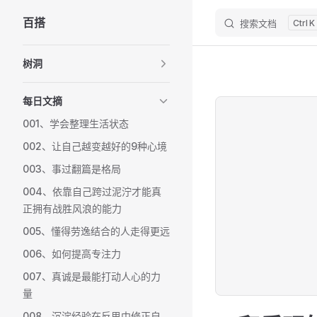
百搭
搜索文档
K
Skip to content
Sidebar Navigation
树洞
每日文摘
001、学会整理生活状态
002、让自己越变越好的9种心境
003、事过翻篇是格局
004、依靠自己跨过泥泞才能真
正拥有战胜风浪的能力
005、懂得劳逸结合的人走得更远
006、如何提高专注力
007、真诚是最能打动人心的力
量
008、沉淀经验在反思中修正自