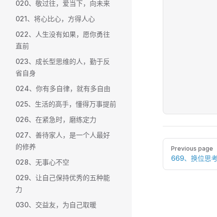
020、敬过往，爱当下，向未来
021、将心比心，方得人心
022、人生没有如果，愿你勇往
直前
023、成长型思维的人，勤于反
省自身
024、你有多自律，就有多自由
025、生活的高手，懂得万事提前
026、在紧急时，磨练定力
027、善待家人，是一个人最好
Pager
的修养
Previous page
669、换位思
028、无事心不空
029、让自己保持优秀的五种能
力
030、交益友，为自己取暖