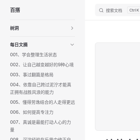
百搭
搜索文档
K
Skip to content
Sidebar Navigation
树洞
每日文摘
001、学会整理生活状态
002、让自己越变越好的9种心境
003、事过翻篇是格局
004、依靠自己跨过泥泞才能真
正拥有战胜风浪的能力
005、懂得劳逸结合的人走得更远
006、如何提高专注力
007、真诚是最能打动人心的力
量
008、沉淀经验在反思中修正自