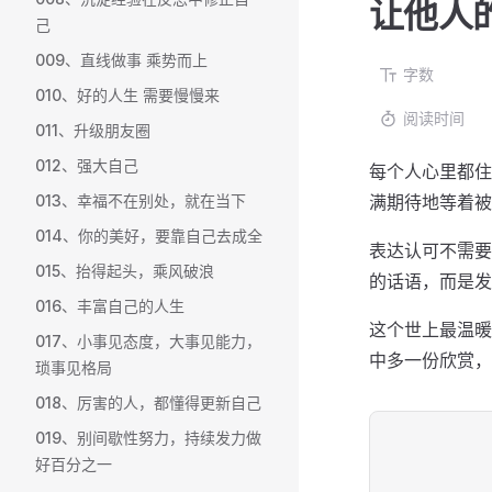
让他人
己
009、直线做事 乘势而上
字数
010、好的人生 需要慢慢来
阅读时间
011、升级朋友圈
012、强大自己
每个人心里都住
013、幸福不在别处，就在当下
满期待地等着被
014、你的美好，要靠自己去成全
表达认可不需要
015、抬得起头，乘风破浪
的话语，而是发
016、丰富自己的人生
这个世上最温暖
017、小事见态度，大事见能力，
中多一份欣赏，
琐事见格局
018、厉害的人，都懂得更新自己
019、别间歇性努力，持续发力做
好百分之一