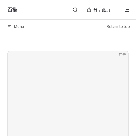
Skip to content
百搭
分享此页
Menu
Return to top
广告