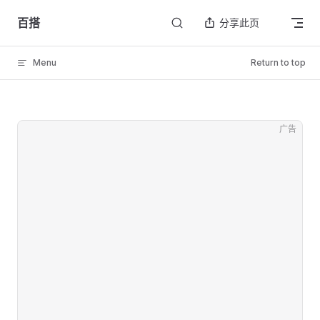
Skip to content
百搭
分享此页
Menu
Return to top
广告