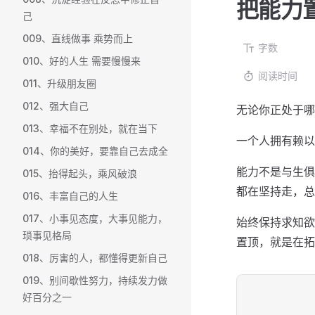
把能力
己
009、直线做事 乘势而上
字数
010、好的人生 需要慢慢来
阅读时间
011、升级朋友圈
012、强大自己
无论你正处于哪
013、幸福不在别处，就在当下
一个人拥有赖以
014、你的美好，要靠自己去成全
能力不是与生俱
015、抬得起头，乘风破浪
都在坚持走，总
016、丰富自己的人生
017、小事见态度，大事见能力，
始终保持求知欲
琐事见格局
置顶，就是在拓
018、厉害的人，都懂得更新自己
019、别间歇性努力，持续发力做
好百分之一