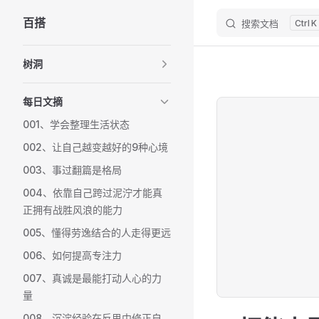
百搭
搜索文档
K
Skip to content
Sidebar Navigation
树洞
每日文摘
001、学会整理生活状态
002、让自己越变越好的9种心境
003、事过翻篇是格局
004、依靠自己跨过泥泞才能真
正拥有战胜风浪的能力
005、懂得劳逸结合的人走得更远
006、如何提高专注力
007、真诚是最能打动人心的力
量
008、沉淀经验在反思中修正自