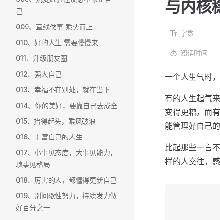
与内核
己
009、直线做事 乘势而上
字数
010、好的人生 需要慢慢来
阅读时间
011、升级朋友圈
012、强大自己
一个人生气时，
013、幸福不在别处，就在当下
有的人生起气来
014、你的美好，要靠自己去成全
变得更糟。而有
015、抬得起头，乘风破浪
能管理好自己的
016、丰富自己的人生
比起那些一言不
017、小事见态度，大事见能力，
样的人交往，感
琐事见格局
018、厉害的人，都懂得更新自己
019、别间歇性努力，持续发力做
好百分之一