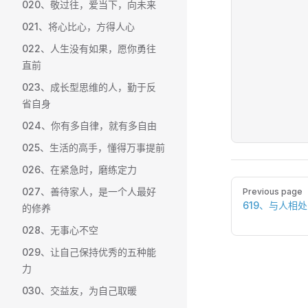
020、敬过往，爱当下，向未来
021、将心比心，方得人心
022、人生没有如果，愿你勇往
直前
023、成长型思维的人，勤于反
省自身
024、你有多自律，就有多自由
025、生活的高手，懂得万事提前
026、在紧急时，磨练定力
Pager
027、善待家人，是一个人最好
Previous page
619、与人相
的修养
028、无事心不空
029、让自己保持优秀的五种能
力
030、交益友，为自己取暖