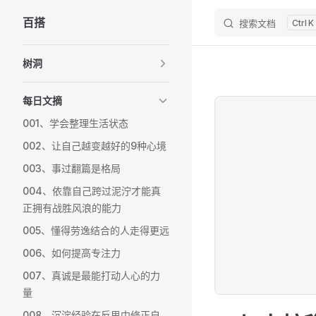
百搭
搜索文档
K
Skip to content
Sidebar Navigation
树洞
每日文摘
001、学会整理生活状态
002、让自己越变越好的9种心境
003、事过翻篇是格局
004、依靠自己跨过泥泞才能真
正拥有战胜风浪的能力
005、懂得劳逸结合的人走得更远
006、如何提高专注力
007、真诚是最能打动人心的力
量
008、沉淀经验在反思中修正自