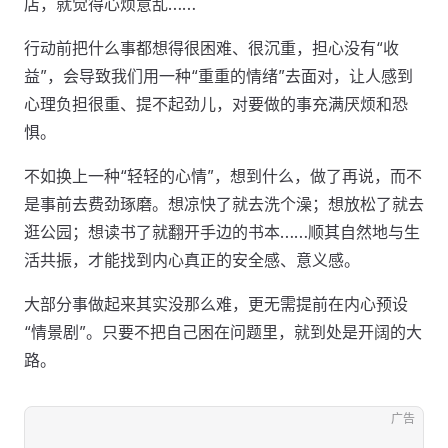
店，就觉得心烦意乱……
行动前把什么事都想得很困难、很沉重，担心没有“收
益”，会导致我们用一种“重重的情绪”去面对，让人感到
心理负担很重、提不起劲儿，对要做的事充满厌烦和恐
惧。
不如换上一种“轻轻的心情”，想到什么，做了再说，而不
是事前去费劲琢磨。想凉快了就去洗个澡；想放松了就去
逛公园；想读书了就翻开手边的书本……顺其自然地与生
活共振，才能找到内心真正的安全感、意义感。
大部分事做起来其实没那么难，更无需提前在内心预设
“情景剧”。只要不把自己困在问题里，就到处是开阔的大
路。
广告