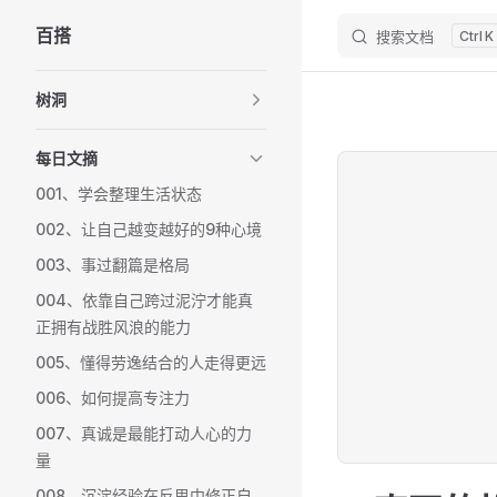
百搭
搜索文档
K
Skip to content
Sidebar Navigation
树洞
每日文摘
001、学会整理生活状态
002、让自己越变越好的9种心境
003、事过翻篇是格局
004、依靠自己跨过泥泞才能真
正拥有战胜风浪的能力
005、懂得劳逸结合的人走得更远
006、如何提高专注力
007、真诚是最能打动人心的力
量
008、沉淀经验在反思中修正自