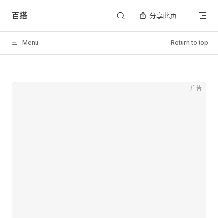
Skip to content
百搭
分享此页
Menu
Return to top
广告