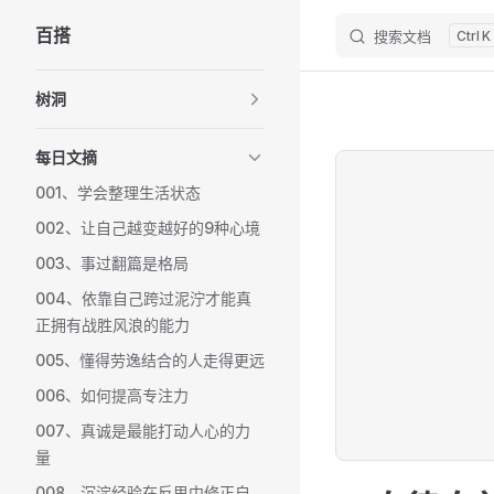
百搭
搜索文档
K
Skip to content
Sidebar Navigation
树洞
每日文摘
001、学会整理生活状态
002、让自己越变越好的9种心境
003、事过翻篇是格局
004、依靠自己跨过泥泞才能真
正拥有战胜风浪的能力
005、懂得劳逸结合的人走得更远
006、如何提高专注力
007、真诚是最能打动人心的力
量
008、沉淀经验在反思中修正自