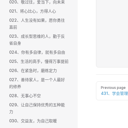
020、敬过往，爱当下，向未来
021、将心比心，方得人心
022、人生没有如果，愿你勇往
直前
023、成长型思维的人，勤于反
省自身
024、你有多自律，就有多自由
025、生活的高手，懂得万事提前
026、在紧急时，磨练定力
027、善待家人，是一个人最好
Pager
的修养
Previous page
431、学会管
028、无事心不空
029、让自己保持优秀的五种能
力
030、交益友，为自己取暖