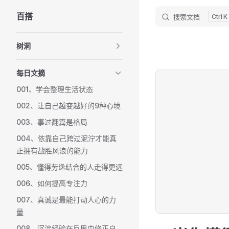
百搭
搜索文档
K
Skip to content
Sidebar Navigation
树洞
每日文摘
001、学会整理生活状态
002、让自己越变越好的9种心境
003、事过翻篇是格局
004、依靠自己跨过泥泞才能真
正拥有战胜风浪的能力
005、懂得劳逸结合的人走得更远
006、如何提高专注力
007、真诚是最能打动人心的力
量
008、沉淀经验在反思中修正自