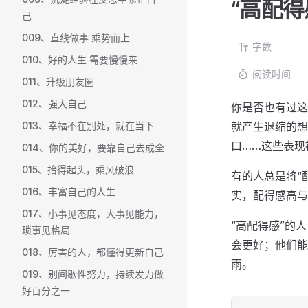
“高配
己
009、直线做事 乘势而上
字数
010、好的人生 需要慢慢来
阅读时间
011、升级朋友圈
012、强大自己
你是否也有过这
013、幸福不在别处，就在当下
就产生退缩的想
口……这些表现
014、你的美好，要靠自己去成全
015、抬得起头，乘风破浪
有的人总是将“
016、丰富自己的人生
实，配得感高与
017、小事见态度，大事见能力，
“高配得感”的
琐事见格局
会更好；他们能
018、厉害的人，都懂得更新自己
雨。
019、别间歇性努力，持续发力做
好百分之一