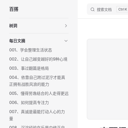
百搭
搜索文档
K
Skip to content
Sidebar Navigation
树洞
每日文摘
001、学会整理生活状态
002、让自己越变越好的9种心境
003、事过翻篇是格局
004、依靠自己跨过泥泞才能真
正拥有战胜风浪的能力
005、懂得劳逸结合的人走得更远
006、如何提高专注力
007、真诚是最能打动人心的力
量
008、沉淀经验在反思中修正自