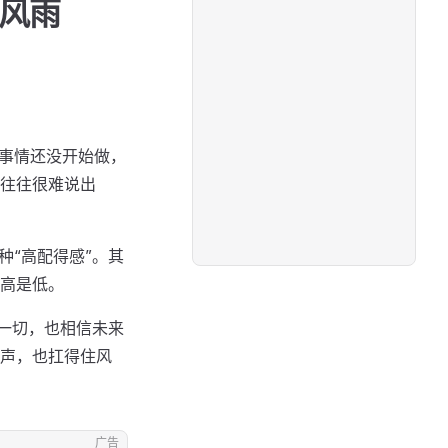
住风雨
；事情还没开始做，
往往很难说出
种“高配得感”。其
高是低。
的一切，也相信未来
声，也扛得住风
广告