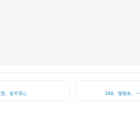
智慧，是平常心
388、慢慢来，