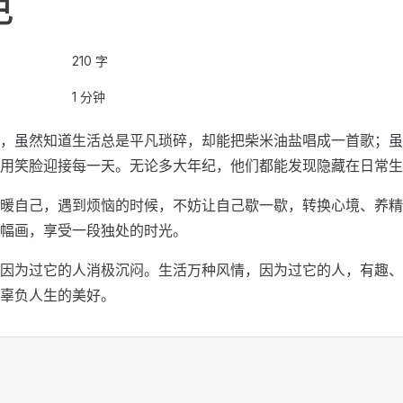
己
210 字
1 分钟
，虽然知道生活总是平凡琐碎，却能把柴米油盐唱成一首歌；虽
用笑脸迎接每一天。无论多大年纪，他们都能发现隐藏在日常生
暖自己，遇到烦恼的时候，不妨让自己歇一歇，转换心境、养精
幅画，享受一段独处的时光。
因为过它的人消极沉闷。生活万种风情，因为过它的人，有趣、
辜负人生的美好。