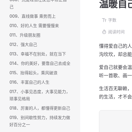
温暖自
己
009、直线做事 乘势而上
字数
010、好的人生 需要慢慢来
阅读时间
011、升级朋友圈
012、强大自己
懂得爱自己的人
013、幸福不在别处，就在当下
沟坎坎，却总能
014、你的美好，要靠自己去成全
爱自己就要会温
015、抬得起头，乘风破浪
听一首歌、画一
016、丰富自己的人生
生活百无聊赖，
017、小事见态度，大事见能力，
的生活，才不会
琐事见格局
018、厉害的人，都懂得更新自己
019、别间歇性努力，持续发力做
好百分之一