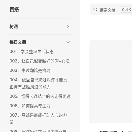
百搭
搜索文档
K
Skip to content
Sidebar Navigation
树洞
每日文摘
001、学会整理生活状态
002、让自己越变越好的9种心境
003、事过翻篇是格局
004、依靠自己跨过泥泞才能真
正拥有战胜风浪的能力
005、懂得劳逸结合的人走得更远
006、如何提高专注力
007、真诚是最能打动人心的力
量
008、沉淀经验在反思中修正自