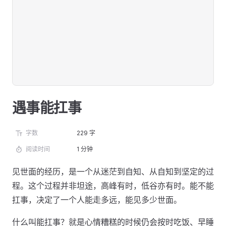
遇事能扛事
字数
229 字
阅读时间
1 分钟
见世面的经历，是一个从迷茫到自知、从自知到坚定的过
程。这个过程并非坦途，高峰有时，低谷亦有时。能不能
扛事，决定了一个人能走多远，能见多少世面。
什么叫能扛事？就是心情糟糕的时候仍会按时吃饭、早睡