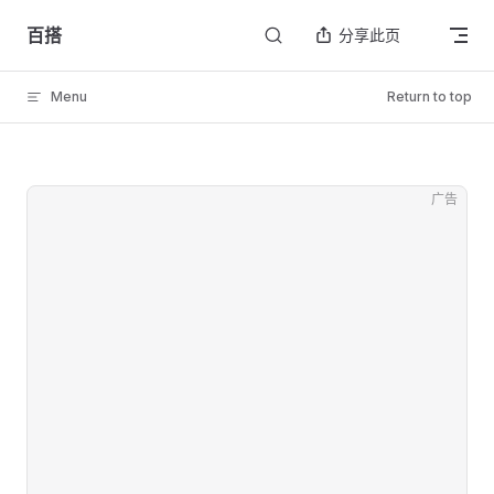
Skip to content
百搭
分享此页
Menu
Return to top
广告