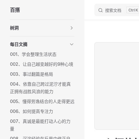
百搭
搜索文档
K
Skip to content
Sidebar Navigation
树洞
每日文摘
001、学会整理生活状态
002、让自己越变越好的9种心境
003、事过翻篇是格局
004、依靠自己跨过泥泞才能真
正拥有战胜风浪的能力
005、懂得劳逸结合的人走得更远
006、如何提高专注力
007、真诚是最能打动人心的力
量
008、沉淀经验在反思中修正自