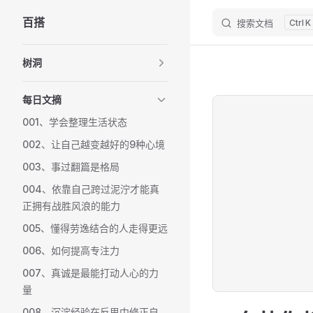
百搭
搜索文档
K
Skip to content
Sidebar Navigation
树洞
每日文摘
001、学会整理生活状态
002、让自己越变越好的9种心境
003、事过翻篇是格局
004、依靠自己跨过泥泞才能真
正拥有战胜风浪的能力
005、懂得劳逸结合的人走得更远
006、如何提高专注力
007、真诚是最能打动人心的力
量
008、沉淀经验在反思中修正自