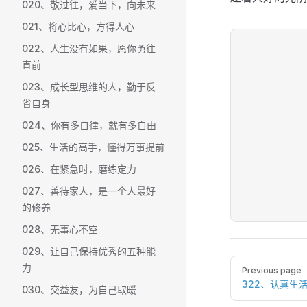
020、敬过往，爱当下，向未来
021、将心比心，方得人心
022、人生没有如果，愿你勇往
直前
023、成长型思维的人，勤于反
省自身
024、你有多自律，就有多自由
025、生活的高手，懂得万事提前
026、在紧急时，磨练定力
027、善待家人，是一个人最好
的修养
028、无事心不空
029、让自己保持优秀的五种能
Pager
力
Previous page
322、认真生
030、交益友，为自己取暖