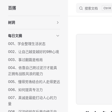
百搭
搜索文档
K
Skip to content
Sidebar Navigation
树洞
每日文摘
001、学会整理生活状态
002、让自己越变越好的9种心境
003、事过翻篇是格局
004、依靠自己跨过泥泞才能真
正拥有战胜风浪的能力
005、懂得劳逸结合的人走得更远
006、如何提高专注力
007、真诚是最能打动人心的力
量
008、沉淀经验在反思中修正自