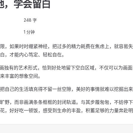
弛，学会留白
248 字
1 分钟
限，如果时时绷紧神经，把过多的精力耗费在焦虑上，就容易失
白，才能内心笃定、轻松自在。
国画独有的艺术形式，恰到好处地留下空白区域，不仅可以为画
来丰富的想象空间。
把自己的生活填充得不留一丝空隙，美好的事情就难以挖掘出来
旷野，而非画满条条框框的封闭轨道。与其步履匆匆，不妨停下
花，好好吃一顿饭，感受到生命的丰盈，积蓄足够的力量奔赴明