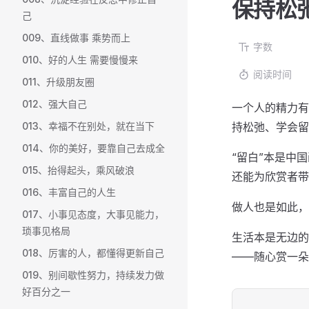
保持松
己
009、直线做事 乘势而上
字数
010、好的人生 需要慢慢来
阅读时间
011、升级朋友圈
012、强大自己
一个人的精力有
013、幸福不在别处，就在当下
持松弛、学会留
014、你的美好，要靠自己去成全
“留白”本是中
015、抬得起头，乘风破浪
还能为欣赏者带
016、丰富自己的人生
做人也是如此，
017、小事见态度，大事见能力，
琐事见格局
生活本是无边的
018、厉害的人，都懂得更新自己
——随心赏一朵
019、别间歇性努力，持续发力做
好百分之一