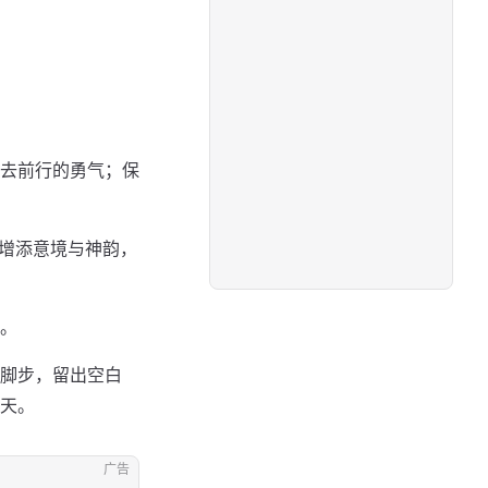
去前行的勇气；保
面增添意境与神韵，
。
脚步，留出空白
天。
广告