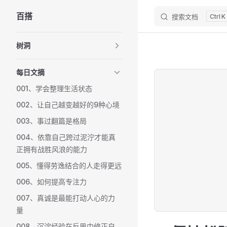
百搭
搜索文档
K
Skip to content
Sidebar Navigation
树洞
每日文摘
001、学会整理生活状态
002、让自己越变越好的9种心境
003、事过翻篇是格局
004、依靠自己跨过泥泞才能真
正拥有战胜风浪的能力
005、懂得劳逸结合的人走得更远
006、如何提高专注力
007、真诚是最能打动人心的力
量
008、沉淀经验在反思中修正自