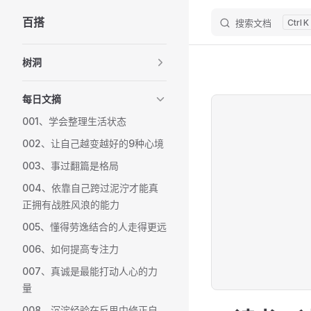
百搭
搜索文档
K
Skip to content
Sidebar Navigation
树洞
每日文摘
001、学会整理生活状态
002、让自己越变越好的9种心境
003、事过翻篇是格局
004、依靠自己跨过泥泞才能真
正拥有战胜风浪的能力
005、懂得劳逸结合的人走得更远
006、如何提高专注力
007、真诚是最能打动人心的力
量
008、沉淀经验在反思中修正自