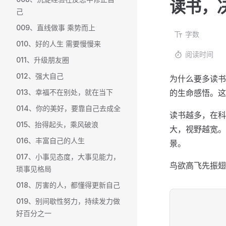
读书，
己
009、直线做事 乘势而上
字数
010、好的人生 需要慢慢来
阅读时间
011、升级朋友圈
012、强大自己
为什么要多读书
013、幸福不在别处，就在当下
的生命感悟。这
014、你的美好，要靠自己去成全
读书越多，在科
015、抬得起头，乘风破浪
大，视野越宽。
016、丰富自己的人生
景。
017、小事见态度，大事见能力，
鸟欲高飞先振翅
琐事见格局
018、厉害的人，都懂得更新自己
019、别间歇性努力，持续发力做
好百分之一