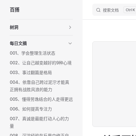
百搭
搜索文档
K
Skip to content
Sidebar Navigation
树洞
每日文摘
001、学会整理生活状态
002、让自己越变越好的9种心境
003、事过翻篇是格局
004、依靠自己跨过泥泞才能真
正拥有战胜风浪的能力
005、懂得劳逸结合的人走得更远
006、如何提高专注力
007、真诚是最能打动人心的力
量
008、沉淀经验在反思中修正自