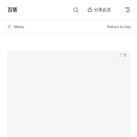
Skip to content
百搭
分享此页
Menu
Return to top
广告