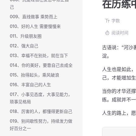
在历练
己
009、直线做事 乘势而上
字数
010、好的人生 需要慢慢来
阅读时间
011、升级朋友圈
012、强大自己
古语说：“河沙
013、幸福不在别处，就在当下
淀。
014、你的美好，要靠自己去成全
人生也是如此，
015、抬得起头，乘风破浪
己，才能增加生
016、丰富自己的人生
当你的才华还撑
017、小事见态度，大事见能力，
练。成就并不一
琐事见格局
018、厉害的人，都懂得更新自己
人生的路上，愿
019、别间歇性努力，持续发力做
好百分之一