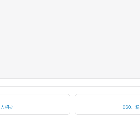
的人相处
060、