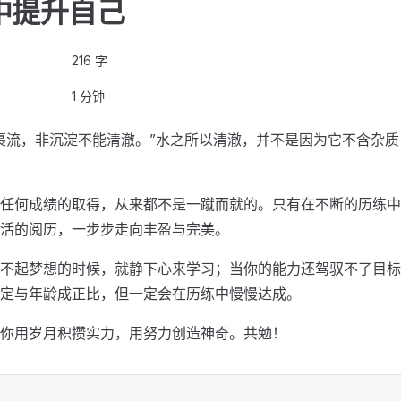
中提升自己
216 字
1 分钟
裹流，非沉淀不能清澈。”水之所以清澈，并不是因为它不含杂
任何成绩的取得，从来都不是一蹴而就的。只有在不断的历练中
活的阅历，一步步走向丰盈与完美。
不起梦想的时候，就静下心来学习；当你的能力还驾驭不了目标
定与年龄成正比，但一定会在历练中慢慢达成。
你用岁月积攒实力，用努力创造神奇。共勉！