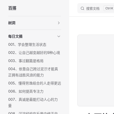
百搭
搜索文档
K
Skip to content
Sidebar Navigation
树洞
每日文摘
001、学会整理生活状态
002、让自己越变越好的9种心境
003、事过翻篇是格局
004、依靠自己跨过泥泞才能真
正拥有战胜风浪的能力
005、懂得劳逸结合的人走得更远
006、如何提高专注力
007、真诚是最能打动人心的力
量
008、沉淀经验在反思中修正自