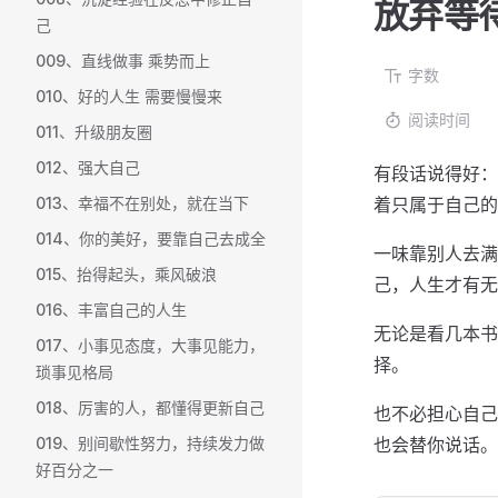
放弃等
己
009、直线做事 乘势而上
字数
010、好的人生 需要慢慢来
阅读时间
011、升级朋友圈
012、强大自己
有段话说得好：
013、幸福不在别处，就在当下
着只属于自己的
014、你的美好，要靠自己去成全
一味靠别人去满
015、抬得起头，乘风破浪
己，人生才有无
016、丰富自己的人生
无论是看几本书
017、小事见态度，大事见能力，
择。
琐事见格局
018、厉害的人，都懂得更新自己
也不必担心自己
019、别间歇性努力，持续发力做
也会替你说话。
好百分之一