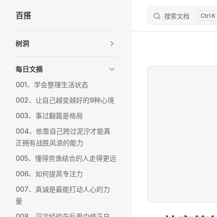
百搭
搜索文档
K
Skip to content
Sidebar Navigation
树洞
每日文摘
001、学会整理生活状态
002、让自己越变越好的9种心境
003、事过翻篇是格局
004、依靠自己跨过泥泞才能真
正拥有战胜风浪的能力
005、懂得劳逸结合的人走得更远
006、如何提高专注力
007、真诚是最能打动人心的力
量
008、沉淀经验在反思中修正自