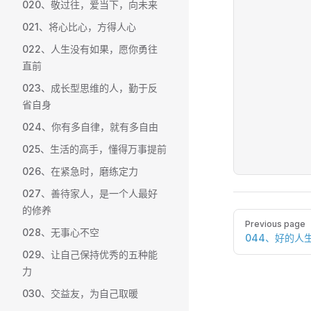
020、敬过往，爱当下，向未来
021、将心比心，方得人心
022、人生没有如果，愿你勇往
直前
023、成长型思维的人，勤于反
省自身
024、你有多自律，就有多自由
025、生活的高手，懂得万事提前
026、在紧急时，磨练定力
027、善待家人，是一个人最好
的修养
Pager
Previous page
028、无事心不空
044、好的人
029、让自己保持优秀的五种能
力
030、交益友，为自己取暖