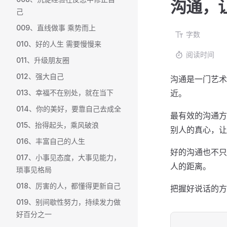
沟通，让
己
009、直线做事 乘势而上
字数
010、好的人生 需要慢慢来
阅读时间
011、升级朋友圈
012、强大自己
沟通是一门艺术
013、幸福不在别处，就在当下
近。
014、你的美好，要靠自己去成全
最有效的沟通方
015、抬得起头，乘风破浪
别人的真心，让
016、丰富自己的人生
好的沟通也不只
017、小事见态度，大事见能力，
人的距离。
琐事见格局
018、厉害的人，都懂得更新自己
把握好说话的方
019、别间歇性努力，持续发力做
好百分之一