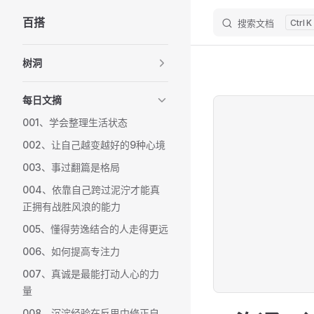
百搭
搜索文档
K
Skip to content
Sidebar Navigation
树洞
每日文摘
001、学会整理生活状态
002、让自己越变越好的9种心境
003、事过翻篇是格局
004、依靠自己跨过泥泞才能真
正拥有战胜风浪的能力
005、懂得劳逸结合的人走得更远
006、如何提高专注力
007、真诚是最能打动人心的力
量
008、沉淀经验在反思中修正自