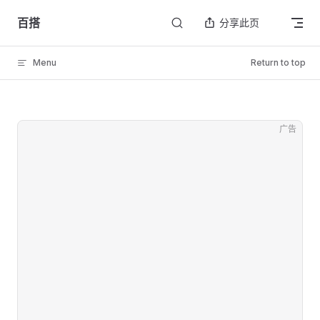
Skip to content
百搭
分享此页
Menu
Return to top
广告