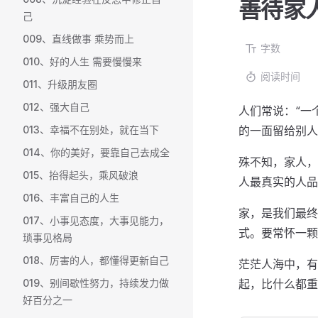
善待家
己
009、直线做事 乘势而上
字数
010、好的人生 需要慢慢来
阅读时间
011、升级朋友圈
012、强大自己
人们常说：“一
013、幸福不在别处，就在当下
的一面留给别人
014、你的美好，要靠自己去成全
殊不知，家人，
015、抬得起头，乘风破浪
人最真实的人品
016、丰富自己的人生
家，是我们最终
017、小事见态度，大事见能力，
式。要常怀一颗
琐事见格局
018、厉害的人，都懂得更新自己
茫茫人海中，有
019、别间歇性努力，持续发力做
起，比什么都重
好百分之一