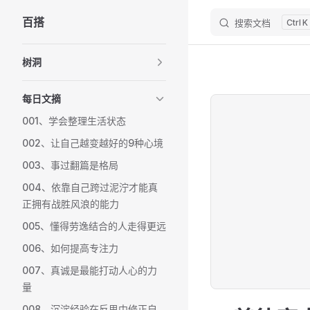
百搭
搜索文档
K
Skip to content
Sidebar Navigation
树洞
每日文摘
001、学会整理生活状态
002、让自己越变越好的9种心境
003、事过翻篇是格局
004、依靠自己跨过泥泞才能真
正拥有战胜风浪的能力
005、懂得劳逸结合的人走得更远
006、如何提高专注力
007、真诚是最能打动人心的力
量
008、沉淀经验在反思中修正自