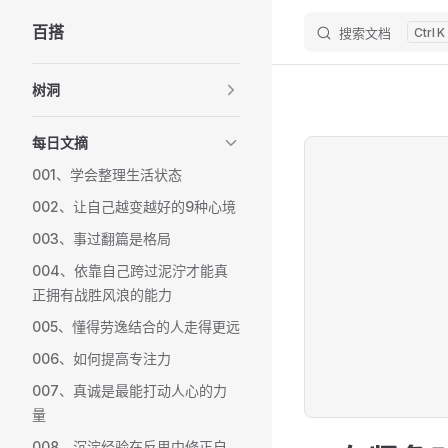
百搭
搜索文档
K
Skip to content
Sidebar Navigation
树洞
每日文摘
001、学会整理生活状态
002、让自己越变越好的9种心境
003、事过翻篇是格局
004、依靠自己跨过泥泞才能真
正拥有战胜风浪的能力
005、懂得劳逸结合的人走得更远
006、如何提高专注力
007、真诚是最能打动人心的力
量
008、沉淀经验在反思中修正自