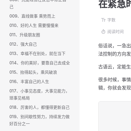
在紧急
己
009、直线做事 乘势而上
字数
010、好的人生 需要慢慢来
阅读时间
011、升级朋友圈
012、强大自己
俗话说，一急出
013、幸福不在别处，就在当下
法控制的方向发
014、你的美好，要靠自己去成全
古语云，定能生
015、抬得起头，乘风破浪
很多时候，事情
016、丰富自己的人生
辑，你就会发现
017、小事见态度，大事见能力，
琐事见格局
018、厉害的人，都懂得更新自己
019、别间歇性努力，持续发力做
好百分之一