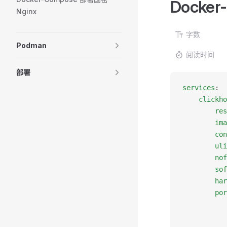
Docker
Nginx
字数
Podman
阅读时间
部署
services
:
	clickh
		r
		im
		c
		u
		no
		so
		ha
		po