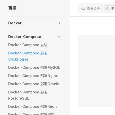
百搭
搜索文档
K
Skip to content
Sidebar Navigation
Docker
Docker-Compose
Docker-Compose 安装
Docker-Compose 部署
ClickHouse
Docker-Compose 部署MySQL
Docker-Compose 部署Nginx
Docker-Compose 部署Oracle
Docker-Compose 部署
PostgreSQL
Docker-Compose 部署Redis
Docker-Compose 部署国密