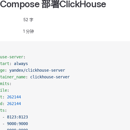
-Compose 部署ClickHouse
52 字
1 分钟
ouse-server
:
estart
: 
always
age
: 
yandex/clickhouse-server
ontainer_name
: 
clickhouse-server
limits
:	
file
:
ft
: 
262144
rd
: 
262144
rts
:
			- 
8123:8123
			- 
9000:9000