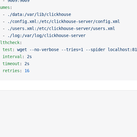
			- 
9009:9009
olumes
:
			- 
./data:/var/lib/clickhouse
			- 
./config.xml:/etc/clickhouse-server/config.xml
			- 
./users.xml:/etc/clickhouse-server/users.xml
			- 
./log:/var/log/clickhouse-server
ealthcheck
:
			test
: 
wget --no-verbose --tries=1 --spider localhost:81
			interval
: 
2s
			timeout
: 
2s
			retries
: 
16