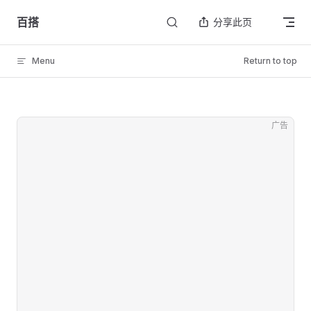
Skip to content
百搭
分享此页
Menu
Return to top
广告